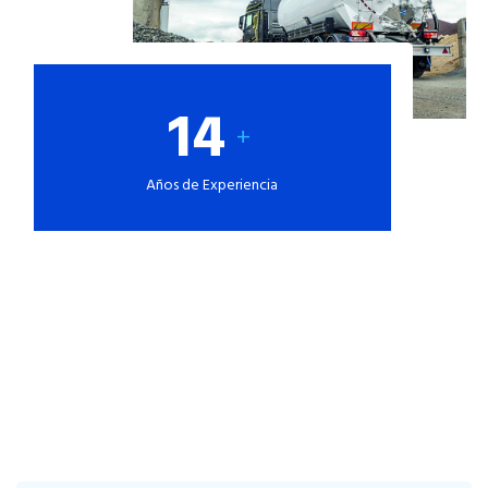
14
+
Años de Experiencia
Nuestros Beneficios
Contamos con especialistas en el rubro para que puedas solicitar
asesoría en el momento en que lo necesites.