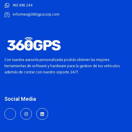
963 898 244
informes@360gpscorp.com
Con nuestra asesoría personalizada podrás obtener las mejores
herramientas de
software y hardware para la gestion de tus vehiculos
además de contar con nuestro soporte 24/7.
Social Media
J
I
L
k
n
i
i
s
n
-
t
k
f
a
e
a
g
d