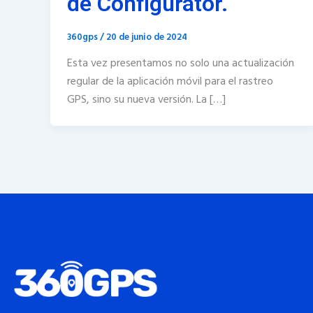
de Configurator.
360gps
/
20 de junio de 2024
Esta vez presentamos no solo una actualización
regular de la aplicación móvil para el rastreo
GPS, sino su nueva versión. La […]